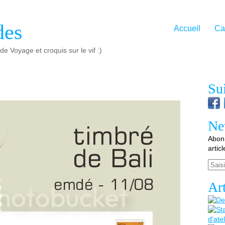
des
Accueil
Ca
e Voyage et croquis sur le vif :)
Su
Ne
Abonn
artic
Email
Art