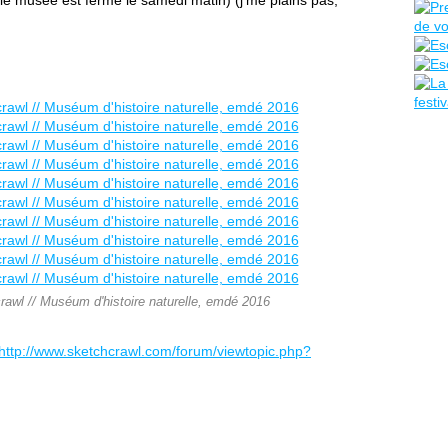
e musée est fermé le samedi matin) (j'me plains pas,
awl // Muséum d'histoire naturelle, emdé 2016
http://www.sketchcrawl.com/forum/viewtopic.php?