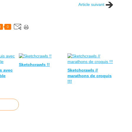
Article suivant
t
0
Sketchcrawls !!
s avec
Sketchcrawls //
ble
marathons de croquis
!!!