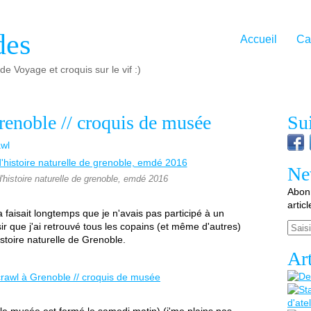
des
Accueil
Ca
e Voyage et croquis sur le vif :)
enoble // croquis de musée
Su
awl
Ne
histoire naturelle de grenoble, emdé 2016
Abonn
artic
ça faisait longtemps que je n'avais pas participé à un
Email
sir que j'ai retrouvé tous les copains (et même d'autres)
toire naturelle de Grenoble.
Art