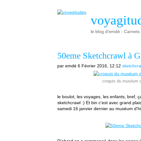
voyagitu
le blog d'emdé - Carnets d
50eme Sketchcrawl à Gr
par emdé
6 Février 2016, 12:12
sketchcr
croquis du muséum d'
le boulot, les voyages, les enfants, bref, 
sketchcrawl :) Et bin c'est avec grand plai
samedi 16 janvier dernier au muséum d'his