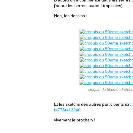
D'abord on a commencé dans les serres (l
j'adore les serres, surtout tropicales)
Hop, les dessins :
croquis du 50eme sketchcr
Et les sketchs des autres participants ici :
f=77&t=13240
vivement le prochain !