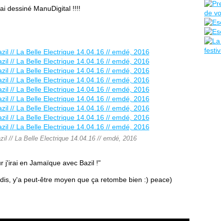
j'ai dessiné ManuDigital !!!!
il // La Belle Electrique 14.04.16 // emdé, 2016
ur j'irai en Jamaïque avec Bazil !"
 j'dis, y'a peut-être moyen que ça retombe bien :) peace)