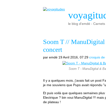
voyagitu
le blog d'emdé - Carnets d
Soom T // ManuDigital &
concert
par emdé
19 Avril 2016, 07:29
croquis de
Soom T - ManuDigital & Baz
Il y a quelques mois, j'avais fait un post F
je me souviens que Pups avait répondu "un
Et puis voilà que quelques semaines plus t
Electrique ? bin voui ManuDigital !!! mais
de plateau !