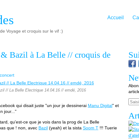
des
Accueil
Ca
e Voyage et croquis sur le vif :)
 Bazil à La Belle // croquis de
Su
 concert
Ne
Abonn
il // La Belle Electrique 14.04.16 // emdé, 2016
artic
Email
acebook qui disait juste "un jour je dessinerai
Manu Digital
" et
 jour..."
Art
ard, qu'est-ce que je vois dans la prog de La Belle
 pas que ! non, avec
Bazil
(yeah) et la sista
Soom T
!!! Tuerie