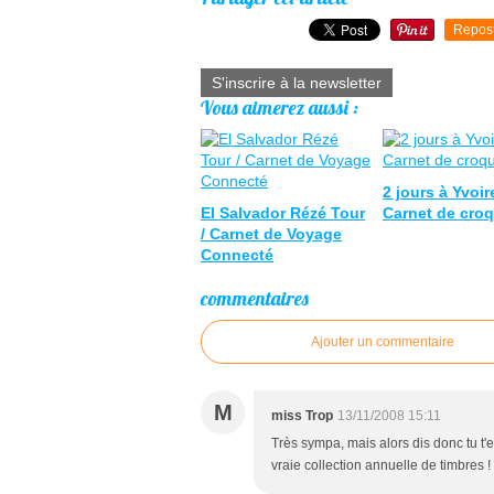
Repos
S'inscrire à la newsletter
Vous aimerez aussi :
2 jours à Yvoire
El Salvador Rézé Tour
Carnet de croq
/ Carnet de Voyage
Connecté
commentaires
Ajouter un commentaire
M
miss Trop
13/11/2008 15:11
Très sympa, mais alors dis donc tu t'e
vraie collection annuelle de timbres !