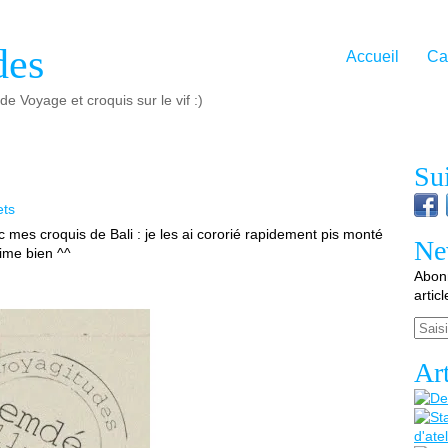
des
Accueil
Ca
e Voyage et croquis sur le vif :)
Su
ets
ec mes croquis de Bali : je les ai cororié rapidement pis monté
Ne
ime bien ^^
Abonn
artic
Email
Art