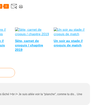
t
0
 //
Sète, carnet de
Un soir au stade //
uis
croquis / chapitre
croquis de match
2019
s lâché !<br /> Je suis allée voir la "planche", comme tu dis... Une