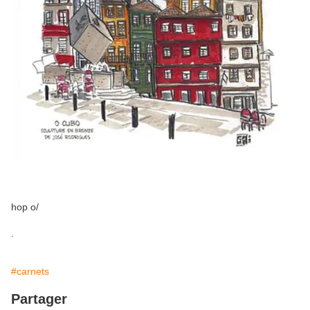
hop o/
.
#carnets
Partager