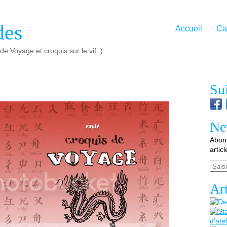
des
Accueil
Ca
e Voyage et croquis sur le vif :)
Su
Ne
Abonn
artic
Email
Art