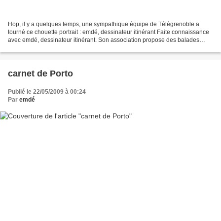
Hop, il y a quelques temps, une sympathique équipe de Télégrenoble a
tourné ce chouette portrait : emdé, dessinateur itinérant Faite connaissance
avec emdé, dessinateur itinérant. Son association propose des balades
croquis dans les environs de Grenoble....http://voyagitudes.over-blog.com...
carnet de Porto
Publié le 22/05/2009 à 00:24
Par
emdé