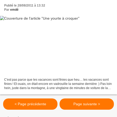
Publié le 28/08/2011 à 13:32
Par
emdé
C'est pas parce que les vacances sont finies que heu.... les vacances sont
finies ! Et ouais, on était encore en vadrouille la semaine dernière :) Pas loin
hein, juste dans la montagne, à une vingtaine de minutes de voiture de la
maison et pourtant c'était...
< Page précédente
Page suivante >