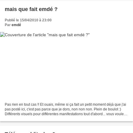
mais que fait emdé ?
Publié le 15/04/2010 à 23:00
Par
emdé
Pas rien en tout cas !! Et ouais, même si ça fait un petit moment déjà que j'ai
pas posté ici, c'est pas parce que je dors, non non non. Plein de boulot :)
Différents visuels pour différentes manifestations tout d'abord... vous voulez
voir ? okay : puis...