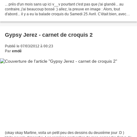
... près d'un mois sans up ici v__v pourtant c'est pas que j'ai glandé... au
contraire, j'ai beaucoup bossé :) allez, la preuve en image : Alors, tout
d'abord... il y a eu la balade croquis du Samedi 25 Avril. C'était bien, avec
plein de gens nouveaux...
Gypsy Jerez - carnet de croquis 2
Publié le 07/03/2012 à 00:23
Par
emdé
(okay okay Martine, voila un petit peu des dessins du deuxième jour :D )