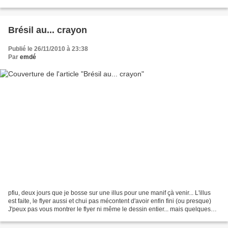
et on est allé marcher...
Brésil au... crayon
Publié le 26/11/2010 à 23:38
Par
emdé
pfiu, deux jours que je bosse sur une illus pour une manif çà venir... L'illus
est faite, le flyer aussi et chui pas mécontent d'avoir enfin fini (ou presque)
J'peux pas vous montrer le flyer ni même le dessin entier... mais quelques
previews, je pense...