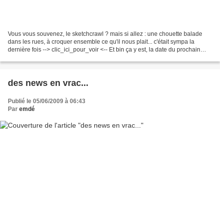
Vous vous souvenez, le sketchcrawl ? mais si allez : une chouette balade
dans les rues, à croquer ensemble ce qu'il nous plait... c'était sympa la
dernière fois --> clic_ici_pour_voir <-- Et bin ça y est, la date du prochain
sketchcrawl est fixée ! Le...
des news en vrac...
Publié le 05/06/2009 à 06:43
Par
emdé