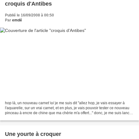
croquis d'Antibes
Publié le 16/09/2008 à 00:50
Par
emdé
hop là, un nouveau carnet \o/ je me suis dit "allez hop, je vais essayer à
l'aquarelle, sur un vrai carnet, et en plus, je vais pouvoir tester ce nouveau
pinceau à encre de chine que ma chérie m'a offert..." donc, je me suis lancé
hier et j'ai utilisé...
Une yourte à croquer