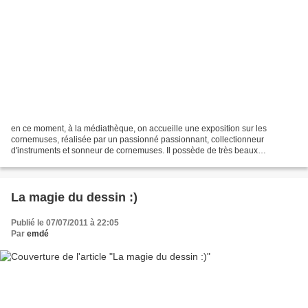
en ce moment, à la médiathèque, on accueille une exposition sur les
cornemuses, réalisée par un passionné passionnant, collectionneur
d'instruments et sonneur de cornemuses. Il possède de très beaux
instruments du monde entier. C'est lui qui fait les...
La magie du dessin :)
Publié le 07/07/2011 à 22:05
Par
emdé