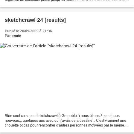
de réaliser et proposer une photo "à...
sketchcrawl 24 [results]
Publié le 20/09/2009 à 21:36
Par
emdé
Bien cool ce second sketchcrawl à Grenoble :) nous étions 8, quelques
nouveaux, quelques uns avec qui j'avais déja dessiné... C'est vraiment une
chouette occaz pour rencontrer d'autres personnes motivées par le même
plaisir. On recommencera ! allez, quelques...