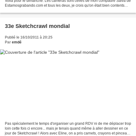
Voila pour le dimanche. Les caméras sont celles de mon compadre Salva de
Estamosgrabando.com et tous les deux, je crois qu'on était bien contents
d'être là, au Tio Zappa à Jerez...
33e Sketchcrawl mondial
Publié le 16/10/2011 à 20:25
Par
emdé
Pas spécialement le temps d'organiser un grand RDV ni de me déplacer trop
loin cette fois ci encore... mais je tenais quand même à aller dessiner en ce
jour de Sketchcrawl ! Alors avec Eline, on a pris carnets, crayons et pinceaux