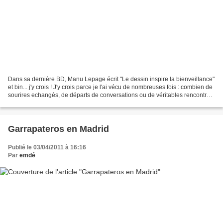
Dans sa dernière BD, Manu Lepage écrit "Le dessin inspire la bienveillance"
et bin... j'y crois ! J'y crois parce je l'ai vécu de nombreuses fois : combien de
sourires echangés, de départs de conversations ou de véritables rencontres
sur un coin de carnet....
Garrapateros en Madrid
Publié le 03/04/2011 à 16:16
Par
emdé