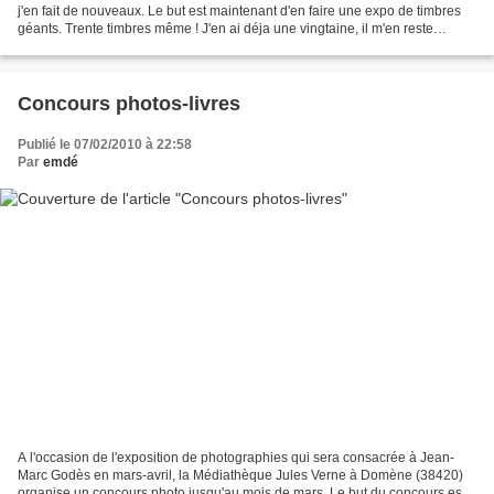
j'en fait de nouveaux. Le but est maintenant d'en faire une expo de timbres
géants. Trente timbres même ! J'en ai déja une vingtaine, il m'en reste
encore dix à terminer...
Concours photos-livres
Publié le 07/02/2010 à 22:58
Par
emdé
A l'occasion de l'exposition de photographies qui sera consacrée à Jean-
Marc Godès en mars-avril, la Médiathèque Jules Verne à Domène (38420)
organise un concours photo jusqu'au mois de mars. Le but du concours est