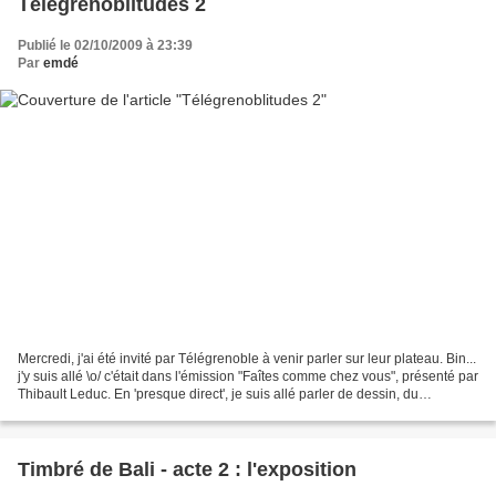
Télégrenoblitudes 2
Publié le 02/10/2009 à 23:39
Par
emdé
Mercredi, j'ai été invité par Télégrenoble à venir parler sur leur plateau. Bin...
j'y suis allé \o/ c'était dans l'émission "Faîtes comme chez vous", présenté par
Thibault Leduc. En 'presque direct', je suis allé parler de dessin, du
sketchcrawl et d'e-kaki....
Timbré de Bali - acte 2 : l'exposition