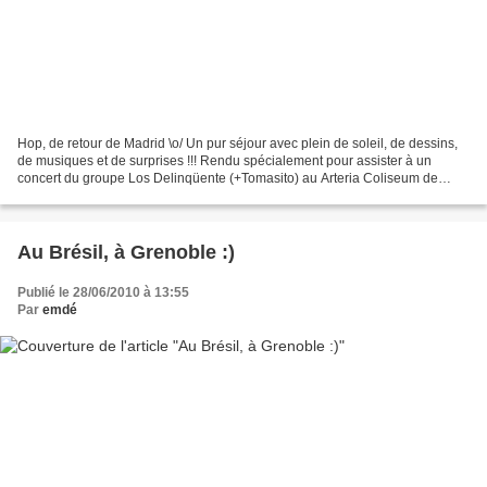
Hop, de retour de Madrid \o/ Un pur séjour avec plein de soleil, de dessins,
de musiques et de surprises !!! Rendu spécialement pour assister à un
concert du groupe Los Delinqüente (+Tomasito) au Arteria Coliseum de
Madrid, j'avais néanmoins une idée...
Au Brésil, à Grenoble :)
Publié le 28/06/2010 à 13:55
Par
emdé