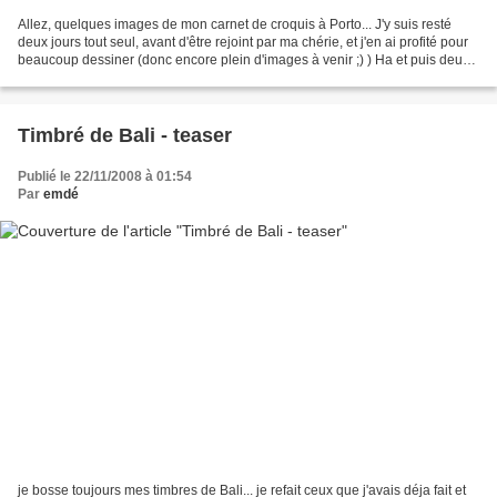
Allez, quelques images de mon carnet de croquis à Porto... J'y suis resté
deux jours tout seul, avant d'être rejoint par ma chérie, et j'en ai profité pour
beaucoup dessiner (donc encore plein d'images à venir ;) ) Ha et puis deux
images pour un projet...
Timbré de Bali - teaser
Publié le 22/11/2008 à 01:54
Par
emdé
je bosse toujours mes timbres de Bali... je refait ceux que j'avais déja fait et