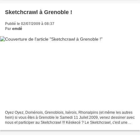
Sketchcrawl à Grenoble !
Publié le 02/07/2009 à 08:37
Par
emdé
Oyez Oyez, Doménois, Grenoblois, Isérois, Rhonalpins (et même les autres
hein) si vous êtes à Grenoble le Samedi 11 Juilet 2009, venez dessiner avec
nous et participer au Sketchcrawl !!! Késkecé ? Le Sketchcrawl, c'est une
sorte de marathon mondial de...