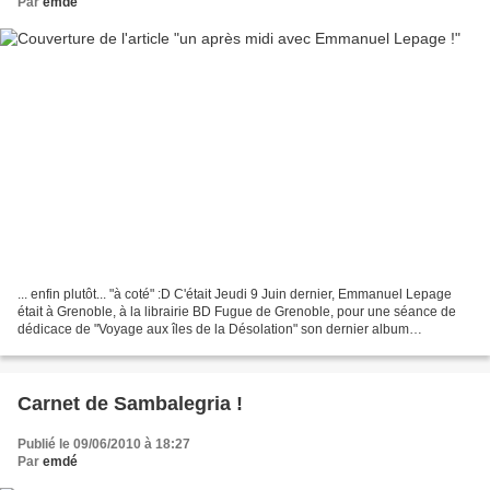
Par
emdé
... enfin plutôt... "à coté" :D C'était Jeudi 9 Juin dernier, Emmanuel Lepage
était à Grenoble, à la librairie BD Fugue de Grenoble, pour une séance de
dédicace de "Voyage aux îles de la Désolation" son dernier album
bédé/carnet de voyage. Les illustrations...
Carnet de Sambalegria !
Publié le 09/06/2010 à 18:27
Par
emdé