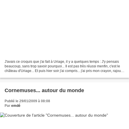
J'avais ce croquis que j'ai fait à Uriage, il y a quelques temps : J'y pensais
beaucoup, sans trop savoir pourquoi... Il est pas très réussi menfin, c'est le
château d'Uriage... Et puis hier soir j'ai compris... j'ai pris mon crayon, rajouté
quelques...
Cornemuses... autour du monde
Publié le 29/01/2009 à 08:08
Par
emdé