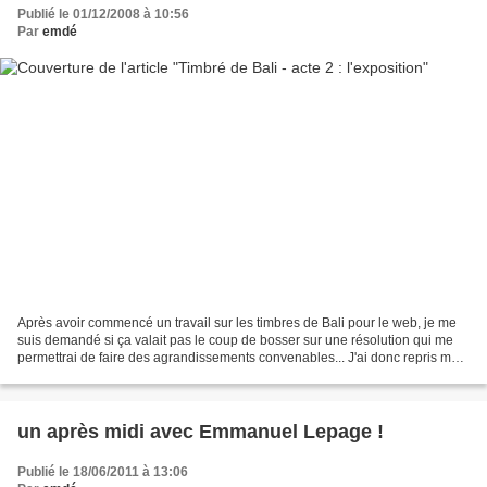
Publié le 01/12/2008 à 10:56
Par
emdé
Après avoir commencé un travail sur les timbres de Bali pour le web, je me
suis demandé si ça valait pas le coup de bosser sur une résolution qui me
permettrai de faire des agrandissements convenables... J'ai donc repris mes
premiers timbres, j'ai étoffé...
un après midi avec Emmanuel Lepage !
Publié le 18/06/2011 à 13:06