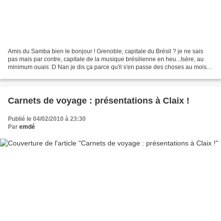
Amis du Samba bien le bonjour ! Grenoble, capitale du Brésil ? je ne sais
pas mais par contre, capitale de la musique brésilienne en heu...Isère, au
minimum ouais :D Nan je dis ça parce qu'il s'en passe des choses au mois
de Juillet, z'avez qu'a voir...
Carnets de voyage : présentations à Claix !
Publié le 04/02/2010 à 23:30
Par
emdé