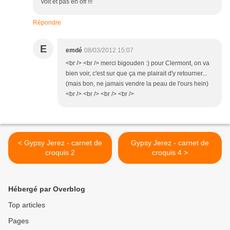
voit et pas en off !!!
Répondre
E
emdé
08/03/2012 15:07
<br /> <br /> merci bigouden :) pour Clermont, on va
bien voir, c'est sur que ça me plairait d'y retourner...
(mais bon, ne jamais vendre la peau de l'ours hein)
<br /> <br /> <br /> <br />
< Gypsy Jerez - carnet de
Gypsy Jerez - carnet de
croquis 2
croquis 4 >
Hébergé par Overblog
Top articles
Pages