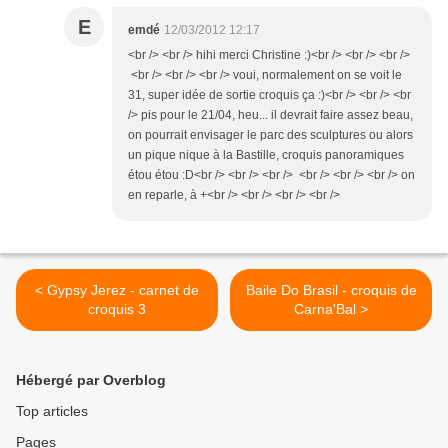
E
emdé
12/03/2012 12:17
<br /> <br /> hihi merci Christine :)<br /> <br /> <br />
<br /> <br /> <br /> voui, normalement on se voit le
31, super idée de sortie croquis ça :)<br /> <br /> <br
/> pis pour le 21/04, heu... il devrait faire assez beau,
on pourrait envisager le parc des sculptures ou alors
un pique nique à la Bastille, croquis panoramiques
étou étou :D<br /> <br /> <br /> <br /> <br /> <br /> on
en reparle, à +<br /> <br /> <br /> <br />
< Gypsy Jerez - carnet de
Baile Do Brasil - croquis de
croquis 3
Carna'Bal >
Hébergé par Overblog
Top articles
Pages