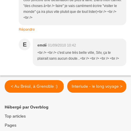
cool (encore une destination de plus à faire. Dans mon carnet
"des choses à<br /> faire" je vais carrément écrire "visiter le
monde" ça ira plus vite plutot que de tout lister)<br /> <br />
<br />
Répondre
E
emdé
01/09/2010 10:42
<br /> <br /> c'est une très belle ville, Silv, ça te
plairait sans aucun doute...<br /> <br /> <br /> <br />
< Au Brésil, à Grenoble :)
Interlude - le long voyage >
Hébergé par Overblog
Top articles
Pages