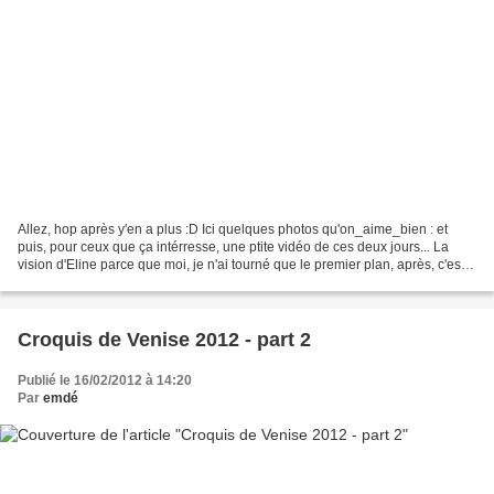
Allez, hop après y'en a plus :D Ici quelques photos qu'on_aime_bien : et
puis, pour ceux que ça intérresse, une ptite vidéo de ces deux jours... La
vision d'Eline parce que moi, je n'ai tourné que le premier plan, après, c'est
elle qui a fait toutes les...
Croquis de Venise 2012 - part 2
Publié le 16/02/2012 à 14:20
Par
emdé