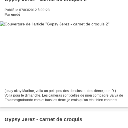
Publié le 07/03/2012 à 00:23
Par
emdé
(okay okay Martine, voila un petit peu des dessins du deuxième jour :D )
Voila pour le dimanche. Les caméras sont celles de mon compadre Salva de
Estamosgrabando.com et tous les deux, je crois qu'on était bien contents
d'être là, au Tio Zappa à Jerez...
Gypsy Jerez - carnet de croquis