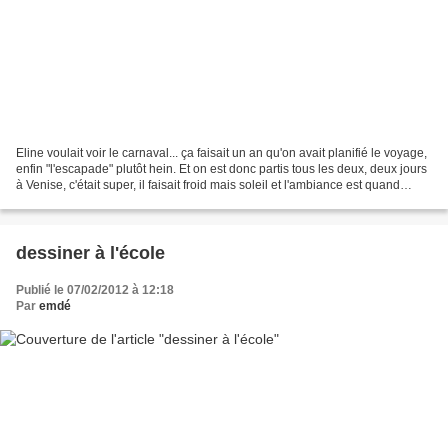
Eline voulait voir le carnaval... ça faisait un an qu'on avait planifié le voyage,
enfin "l'escapade" plutôt hein. Et on est donc partis tous les deux, deux jours
à Venise, c'était super, il faisait froid mais soleil et l'ambiance est quand
même unique......
dessiner à l'école
Publié le 07/02/2012 à 12:18
Par
emdé