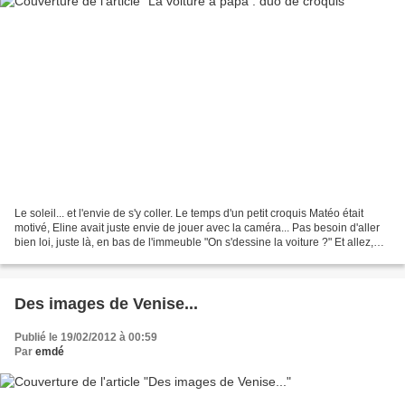
Le soleil... et l'envie de s'y coller. Le temps d'un petit croquis Matéo était
motivé, Eline avait juste envie de jouer avec la caméra... Pas besoin d'aller
bien loi, juste là, en bas de l'immeuble "On s'dessine la voiture ?" Et allez,
c'est partit !...
Des images de Venise...
Publié le 19/02/2012 à 00:59
Par
emdé