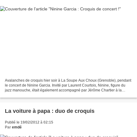
Avalanches de croquis hier soir à La Soupe Aux Choux (Grenoble), pendant
le concert de Ninine Garcia. Invité par Laurent Courtois, Ninine, figure du
jazz manouche, était également accompagné par Jérôme Chartier à la
contrebasse. La salle était pleine...
La voiture à papa : duo de croquis
Publié le 19/02/2012 à 02:15
Par
emdé