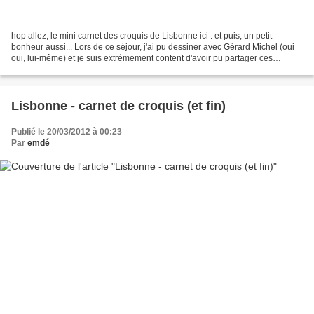
hop allez, le mini carnet des croquis de Lisbonne ici : et puis, un petit
bonheur aussi... Lors de ce séjour, j'ai pu dessiner avec Gérard Michel (oui
oui, lui-même) et je suis extrémement content d'avoir pu partager ces
moments de dessin avec lui. On...
Lisbonne - carnet de croquis (et fin)
Publié le 20/03/2012 à 00:23
Par
emdé