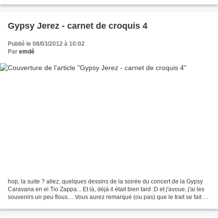
BatucadaVi (batucada), Micromegas...
Gypsy Jerez - carnet de croquis 4
Publié le 08/03/2012 à 10:02
Par
emdé
hop, la suite ? allez, quelques dessins de la soirée du concert de la Gypsy
Caravana en el Tio Zappa... Et là, déjà il était bien tard :D et j'avoue, j'ai les
souvenirs un peu flous.... Vous aurez remarqué (ou pas) que le trait se fait de
plus en plus...