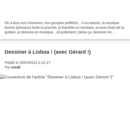
On a tous nos chansons, nos groupes préférés... A la maison, la musique
tourne (presque) toute la journée, je travaille en musique, je joue (mal) de la
guitare, je dessine en musique... et justement, j'aime ça, dessiner en
musique ! Y'a un groupe qui...
Dessiner à Lisboa ! (avec Gérard !)
Publié le 29/03/2012 à 12:17
Par
emdé