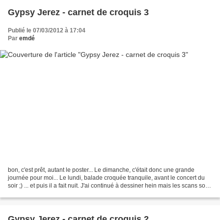
Gypsy Jerez - carnet de croquis 3
Publié le 07/03/2012 à 17:04
Par
emdé
bon, c'est prêt, autant le poster... Le dimanche, c'était donc une grande
journée pour moi... Le lundi, balade croquée tranquile, avant le concert du
soir ;) ... et puis il a fait nuit. J'ai continué à dessiner hein mais les scans sont
pas prêts hahaha...
Gypsy Jerez - carnet de croquis 2